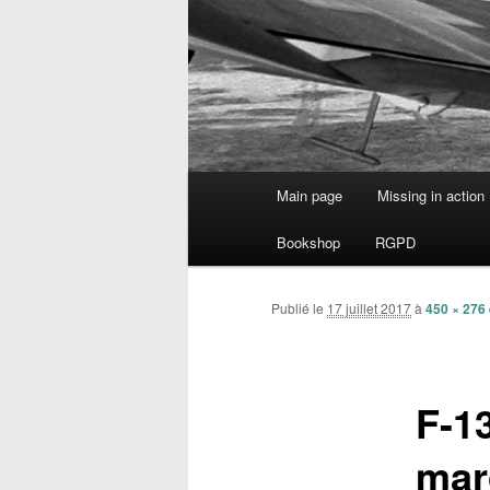
Menu
Main page
Missing in action
Aller
principal
Bookshop
RGPD
au
contenu
Publié le
17 juillet 2017
à
450 × 276
principal
F-1
mar