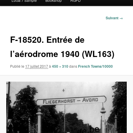
LuGa 7 Sample
Bookshop
RGPD
contenu
principal
Navigation
Suivant →
des
images
F-18520. Entrée de
l’aérodrome 1940 (WL163)
Publié le
17 juillet 2017
à
450 × 310
dans
French Towns/10000