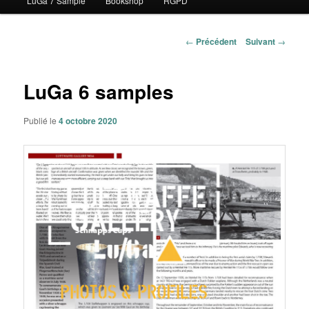
LuGa 7 Sample
Bookshop
RGPD
contenu
principal
Navigation
←
Précédent
Suivant
→
des
articles
LuGa 6 samples
Publié le
4 octobre 2020