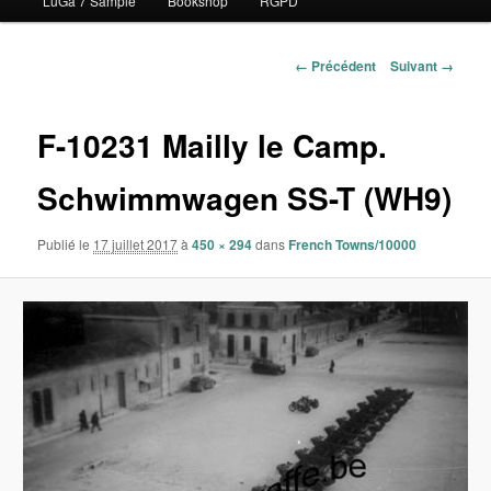
LuGa 7 Sample
Bookshop
RGPD
contenu
principal
Navigation
← Précédent
Suivant →
des
images
F-10231 Mailly le Camp.
Schwimmwagen SS-T (WH9)
Publié le
17 juillet 2017
à
450 × 294
dans
French Towns/10000