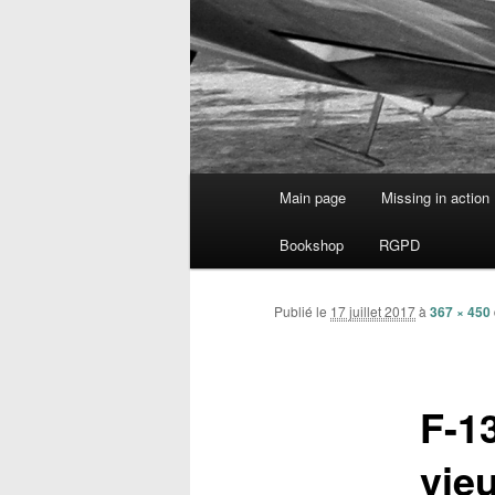
Menu
Main page
Missing in action
Aller
principal
Bookshop
RGPD
au
contenu
Publié le
17 juillet 2017
à
367 × 450
principal
F-1
vie