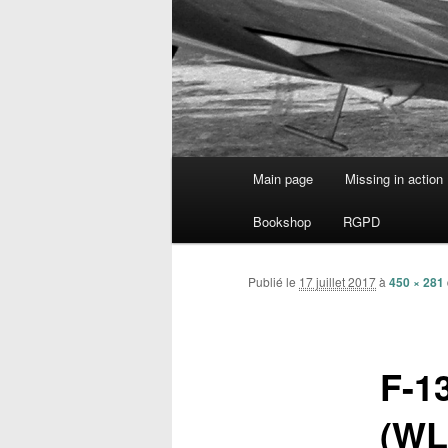
Menu
Main page
Missing in action
Aller
principal
Bookshop
RGPD
au
contenu
Publié le
17 juillet 2017
à
450 × 281
principal
F-1
(WL