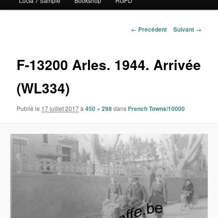
LuGa 7 Sample
Bookshop
RGPD
contenu
principal
Navigation
← Précédent
Suivant →
des
images
F-13200 Arles. 1944. Arrivée
(WL334)
Publié le
17 juillet 2017
à
450 × 298
dans
French Towns/10000