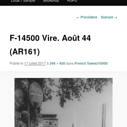
LuGa 7 Sample
Bookshop
RGPD
contenu
principal
Navigation
← Précédent
Suivant →
des
images
F-14500 Vire. Août 44
(AR161)
Publié le
17 juillet 2017
à
346 × 450
dans
French Towns/10000