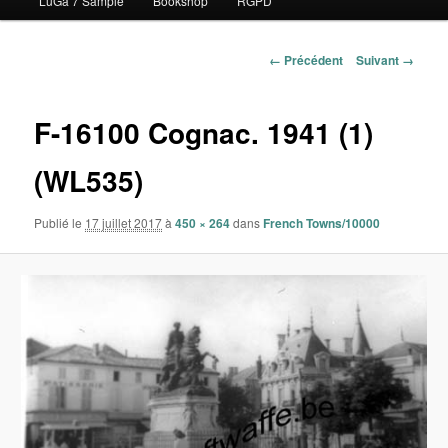
LuGa 7 Sample
Bookshop
RGPD
contenu
principal
Navigation
← Précédent
Suivant →
des
images
F-16100 Cognac. 1941 (1)
(WL535)
Publié le
17 juillet 2017
à
450 × 264
dans
French Towns/10000