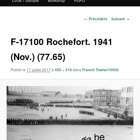
LuGa 7 Sample
Bookshop
RGPD
contenu
principal
Navigation
← Précédent
Suivant →
des
images
F-17100 Rochefort. 1941
(Nov.) (77.65)
Publié le
17 juillet 2017
à
450 × 316
dans
French Towns/10000