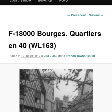
LuGa 7 Sample
Bookshop
RGPD
contenu
principal
Navigation
← Précédent
Suivant →
des
images
F-18000 Bourges. Quartiers
en 40 (WL163)
Publié le
17 juillet 2017
à
293 × 450
dans
French Towns/10000