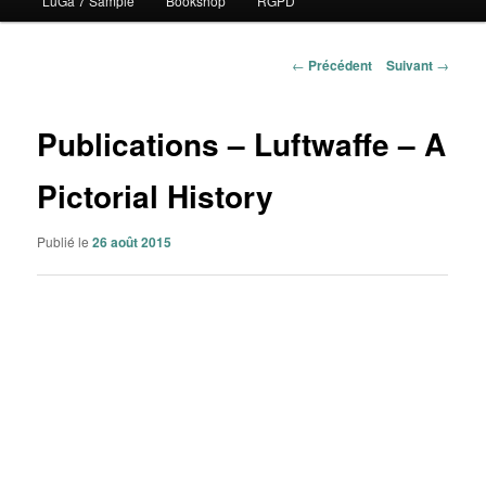
LuGa 7 Sample
Bookshop
RGPD
contenu
principal
Navigation
←
Précédent
Suivant
→
des
articles
Publications – Luftwaffe – A
Pictorial History
Publié le
26 août 2015