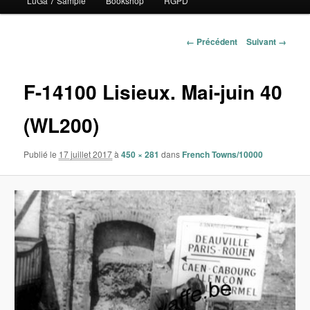
LuGa 7 Sample
Bookshop
RGPD
contenu
principal
Navigation
← Précédent
Suivant →
des
images
F-14100 Lisieux. Mai-juin 40
(WL200)
Publié le
17 juillet 2017
à
450 × 281
dans
French Towns/10000