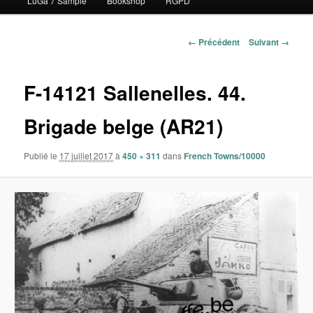
LuGa 7 Sample
Bookshop
RGPD
contenu
principal
Navigation
← Précédent
Suivant →
des
images
F-14121 Sallenelles. 44.
Brigade belge (AR21)
Publié le
17 juillet 2017
à
450 × 311
dans
French Towns/10000