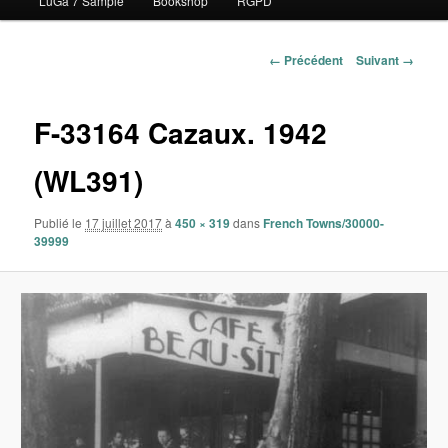
LuGa 7 Sample
Bookshop
RGPD
contenu
principal
Navigation
← Précédent
Suivant →
des
images
F-33164 Cazaux. 1942
(WL391)
Publié le
17 juillet 2017
à
450 × 319
dans
French Towns/30000-
39999