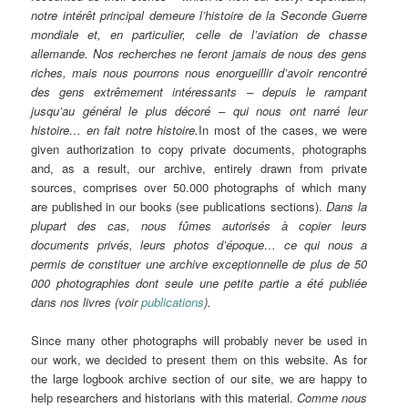
notre intérêt principal demeure l’histoire de la Seconde Guerre
mondiale et, en particulier, celle de l’aviation de chasse
allemande. Nos recherches ne feront jamais de nous des gens
riches, mais nous pourrons nous enorgueillir d’avoir rencontré
des gens extrêmement intéressants – depuis le rampant
jusqu’au général le plus décoré – qui nous ont narré leur
histoire… en fait notre histoire.
In most of the cases, we were
given authorization to copy private documents, photographs
and, as a result, our archive, entirely drawn from private
sources, comprises over 50.000 photographs of which many
are published in our books (see publications sections).
Dans la
plupart des cas, nous fûmes autorisés à copier leurs
documents privés, leurs photos d’époque… ce qui nous a
permis de constituer une archive exceptionnelle de plus de 50
000 photographies dont seule une petite partie a été publiée
dans nos livres (voir
publications
).
Since many other photographs will probably never be used in
our work, we decided to present them on this website. As for
the large logbook archive section of our site, we are happy to
help researchers and historians with this material.
Comme nous