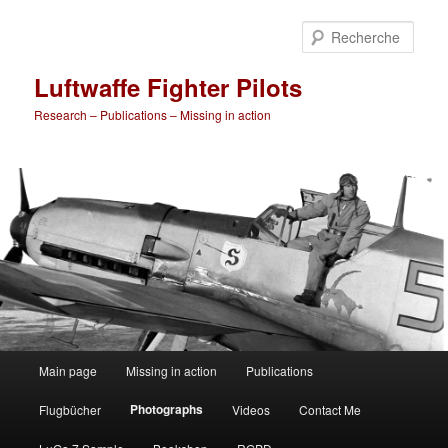
Rech
Luftwaffe Fighter Pilots
Research – Publications – Missing in action
Menu
Main page
Missing in action
Publications
Aller
principal
Photographs
Flugbücher
Videos
Contact Me
au