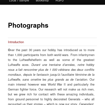
LuGa 7 Sample
Bookshop
RGPD
contenu
principal
Photographs
Introduction
O
ver the past 30 years our hobby has introduced us to more
than 1,000 participants from both world wars. From infantrymen
to the Luftwaffehelferin as well as some of the greatest
Luftwaffe aces.
Durant une trentaine d’années, notre hobby
nous a fait rencontrer plus de 1 000 vétérans des deux conflits
mondiaux, depuis le fantassin jusqu’à l’auxiliaire féminine de la
Luftwaffe, sans omettre les plus grands as de l’aviation.
Our
main interest however was World War II and particularly the
German fighter force. Our research will not make us rich men,
but we grew rich for contact with these amazing individuals,
from ground personnel to highly decorated Generals – who all
recounted us their stories – which is now our story.
Cependant,