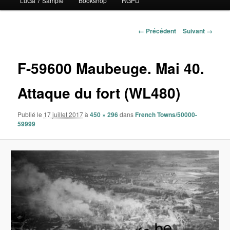
LuGa 7 Sample
Bookshop
RGPD
contenu
principal
Navigation
← Précédent
Suivant →
des
images
F-59600 Maubeuge. Mai 40.
Attaque du fort (WL480)
Publié le
17 juillet 2017
à
450 × 296
dans
French Towns/50000-
59999