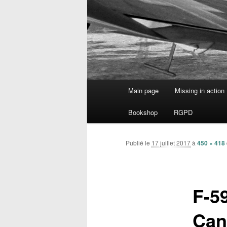
Menu
Main page
Missing in action
Aller
principal
Bookshop
RGPD
au
contenu
Publié le
17 juillet 2017
à
450 × 418
principal
F-5
Can