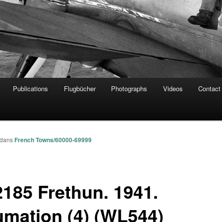
Publications
Flugbücher
Photographs
Videos
Contact
dans
French Towns/60000-69999
2185 Frethun. 1941.
umation (4) (WL544)