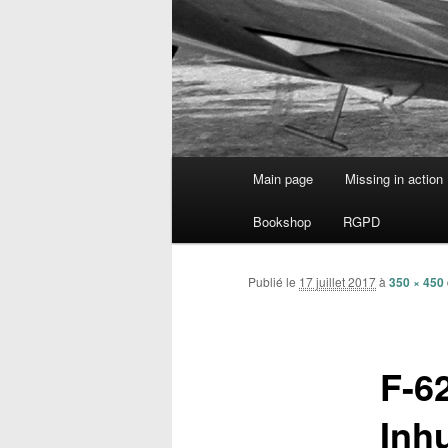
Menu
Main page
Missing in action
Aller
principal
Bookshop
RGPD
au
contenu
Publié le
17 juillet 2017
à
350 × 450
principal
F-6
Inh