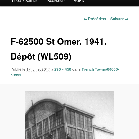
LuGa 7 Sample
Bookshop
RGPD
contenu
principal
Navigation
← Précédent
Suivant →
des
images
F-62500 St Omer. 1941.
Dépôt (WL509)
Publié le
17 juillet 2017
à
290 × 450
dans
French Towns/60000-
69999