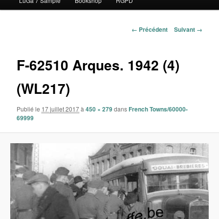
LuGa 7 Sample
Bookshop
RGPD
contenu
principal
Navigation
← Précédent
Suivant →
des
images
F-62510 Arques. 1942 (4)
(WL217)
Publié le
17 juillet 2017
à
450 × 279
dans
French Towns/60000-
69999