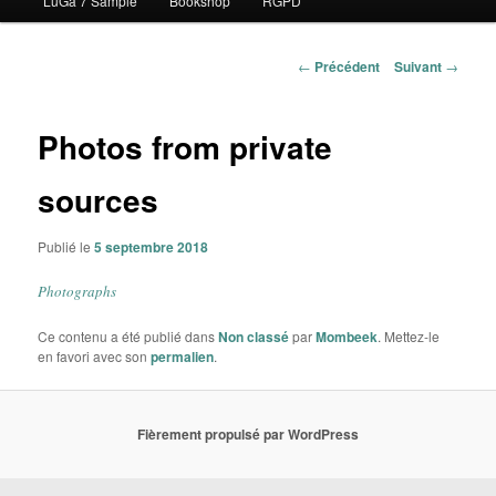
LuGa 7 Sample
Bookshop
RGPD
contenu
principal
Navigation
←
Précédent
Suivant
→
des
articles
Photos from private
sources
Publié le
5 septembre 2018
Photographs
Ce contenu a été publié dans
Non classé
par
Mombeek
. Mettez-le
en favori avec son
permalien
.
Fièrement propulsé par WordPress