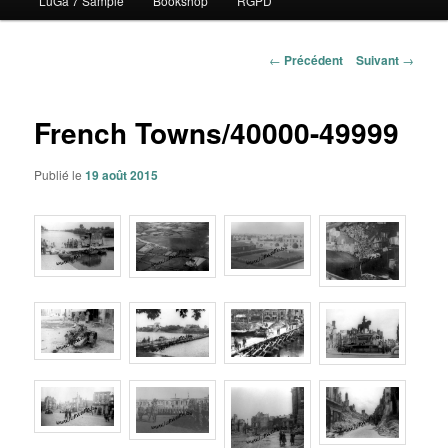
LuGa 7 Sample
Bookshop
RGPD
contenu
principal
Navigation
←
Précédent
Suivant
→
des
articles
French Towns/40000-49999
Publié le
19 août 2015