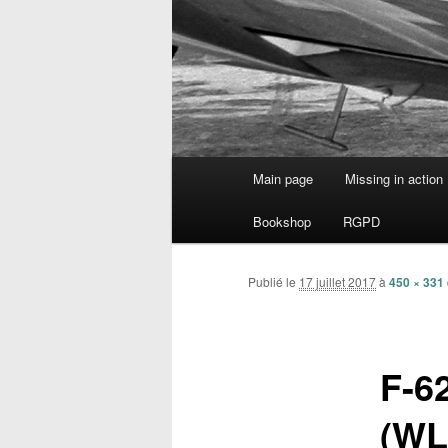
Menu
Main page
Missing in action
Aller
principal
Bookshop
RGPD
au
contenu
Publié le
17 juillet 2017
à
450 × 331
principal
F-6
(WL