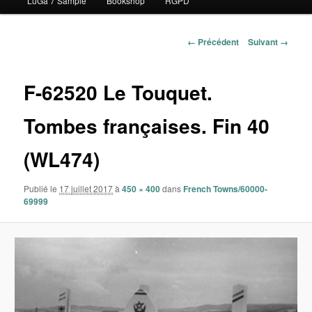
LuGa 7 Sample
Bookshop
RGPD
contenu
principal
Navigation
← Précédent
Suivant →
des
images
F-62520 Le Touquet.
Tombes françaises. Fin 40
(WL474)
Publié le
17 juillet 2017
à
450 × 400
dans
French Towns/60000-
69999