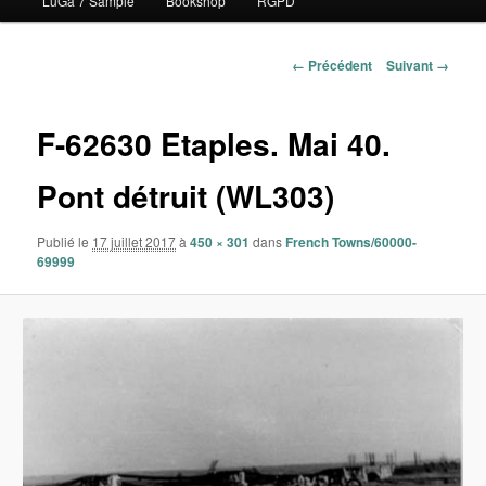
LuGa 7 Sample
Bookshop
RGPD
contenu
principal
Navigation
← Précédent
Suivant →
des
images
F-62630 Etaples. Mai 40.
Pont détruit (WL303)
Publié le
17 juillet 2017
à
450 × 301
dans
French Towns/60000-
69999