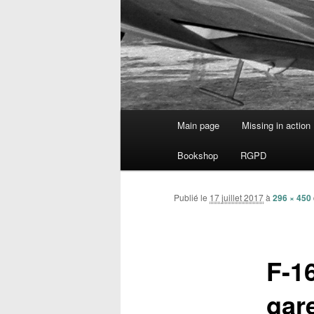
Menu
Main page
Missing in action
Aller
principal
Bookshop
RGPD
au
contenu
Publié le
17 juillet 2017
à
296 × 450
principal
F-1
gar