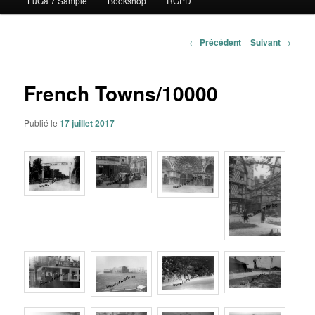
LuGa 7 Sample
Bookshop
RGPD
contenu
principal
Navigation
←
Précédent
Suivant
→
des
articles
French Towns/10000
Publié le
17 juillet 2017